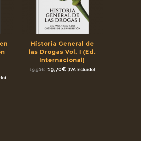
 en
Historia General de
ón
las Drogas Vol. I (Ed.
Internacional)
El
El
19,70
€
19,90
€
(IVA Incluido)
precio
precio
do)
original
actual
era:
es:
19,90€.
19,70€.