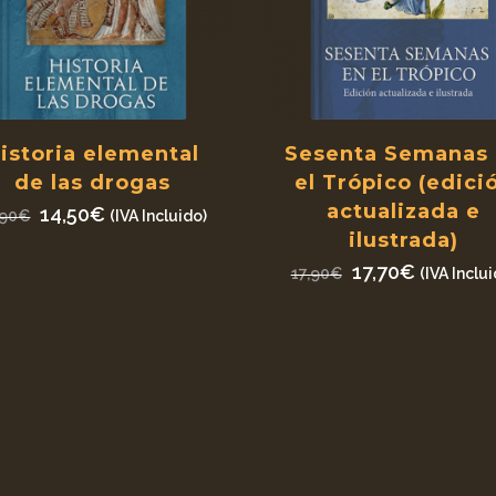
istoria elemental
Sesenta Semanas
de las drogas
el Trópico (edici
actualizada e
El
El
14,50
€
,90
€
(IVA Incluido)
ilustrada)
precio
precio
original
actual
El
El
17,70
€
17,90
€
(IVA Inclui
era:
es:
precio
precio
14,90€.
14,50€.
original
actual
era:
es:
17,90€.
17,70€.