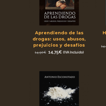
Aprendiendo de las
H
drogas: usos, abusos,
prejuicios y desafíos
14
El
El
14,75
€
14,90
€
(IVA Incluido)
precio
precio
original
actual
era:
es:
14,90€.
14,75€.