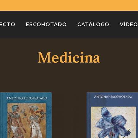
¡Compra varios libros y paga solo un envío!
Descartar
YECTO
ESCOHOTADO
CATÁLOGO
VÍDE
Medicina