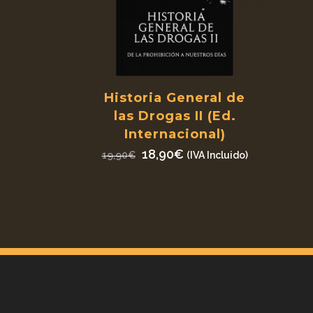
Historia General de
las Drogas II (Ed.
Internacional)
El
El
18,90
€
19,90
€
(IVA Incluido)
precio
precio
original
actual
era:
es:
19,90€.
18,90€.