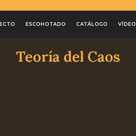
¡Compra varios libros y paga solo un envío!
Descartar
YECTO
ESCOHOTADO
CATÁLOGO
VÍDE
Teoría del Caos