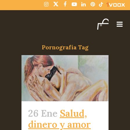
¡Compra varios libros y paga solo un envío!
Descartar
0
Pornografía Tag
26 Ene
Salud,
dinero y amor