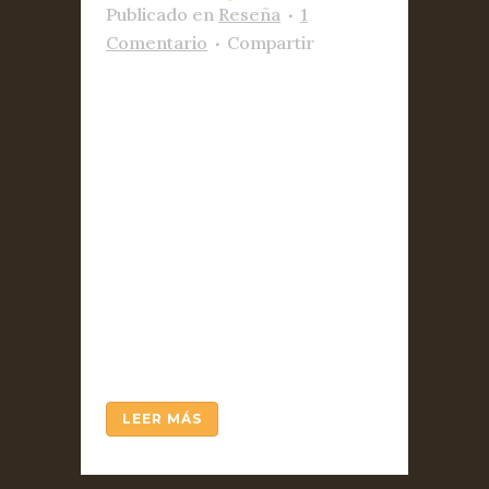
Publicado
en
Reseña
1
Comentario
Compartir
Por Fabián Rodríguez Simón
En el ensayo que da título a la
obra Retrato del libertino,
Antonio Escohotado reseña
las andanzas de un libertino
victoriano que, a fines del
siglo pasado, publicara una
autobiografía llamada My
Private Life. Walter, tal es el
seudónimo del autor, relata...
LEER MÁS