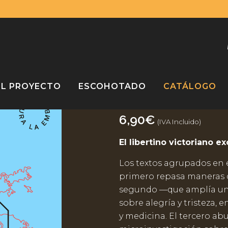
¡Compra varios libros y paga solo un envío!
Descartar
EL PROYECTO
ESCOHOTADO
CATÁLOGO
Retrato del l
6,90
€
(IVA Incluido)
El libertino victoriano e
Los textos agrupados en e
primero repasa maneras d
segundo —que amplía una
sobre alegría y tristeza, 
y medicina. El tercero ab