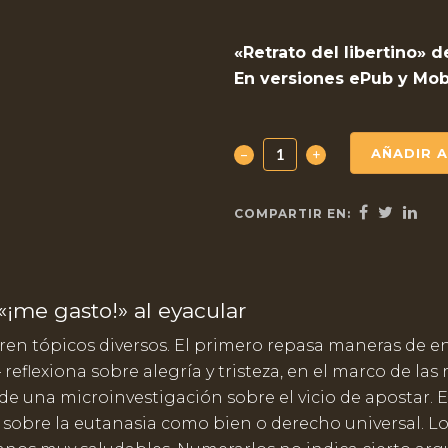
«Retrato del libertino» 
En versiones ePub y Mob
Retrato
AÑADIR 
del
COMPARTIR EN:
libertino
quantity
 «¡me gasto!» al eyacular
bren tópicos diversos. El primero repasa maneras de e
flexiona sobre alegría y tristeza, en el marco de las r
de una microinvestigación sobre el vicio de apostar. 
 sobre la eutanasia como bien o derecho universal. Lo