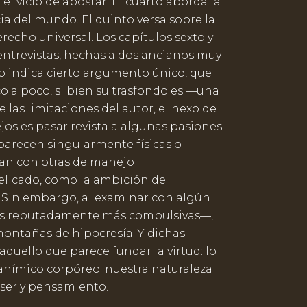
el vicio de apostar. El cuarto aborda la
a del mundo. El quinto versa sobre la
echo universal. Los capítulos sexto y
entrevistas, hechas a dos ancianos muy
o indica cierto argumento único, que
 a poco, si bien su trasfondo es —una
de las limitaciones del autor, el nexo de
os es pasar revista a algunas pasiones
parecen singularmente físicas o
an con otras de manejo
licado, como la ambición de
 Sin embargo, al examinar con algún
las reputadamente más compulsivas—,
ontañas de hipocresía. Y dichas
aquello que parece fundar la virtud: lo
 anímico corpóreo; nuestra naturaleza
ser y pensamiento.