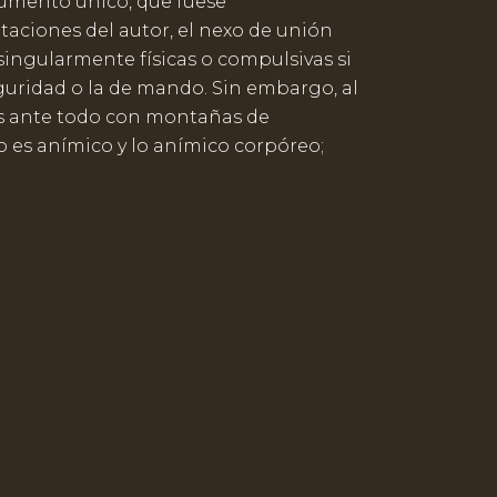
gumento único, que fuese
itaciones del autor, el nexo de unión
singularmente físicas o compulsivas si
ridad o la de mando. Sin embargo, al
s ante todo con montañas de
eo es anímico y lo anímico corpóreo;