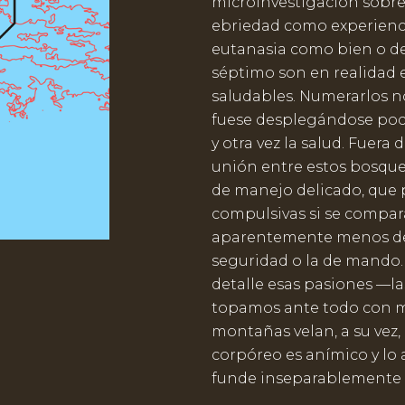
microinvestigación sobre 
ebriedad como experienci
eutanasia como bien o der
séptimo son en realidad 
saludables. Numerarlos n
fuese desplegándose poco
y otra vez la salud. Fuera 
unión entre estos bosquej
de manejo delicado, que 
compulsivas si se compar
aparentemente menos de
seguridad o la de mando.
detalle esas pasiones —
topamos ante todo con m
montañas velan, a su vez, 
corpóreo es anímico y lo
funde inseparablemente 