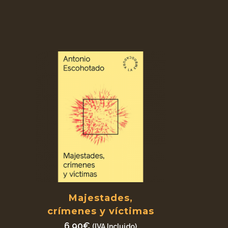
Majestades,
crímenes y víctimas
6,90
€
(IVA Incluido)