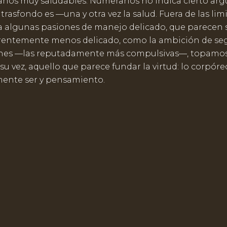
ianos muy saludables. Numerarlos no indica cierto ar
rasfondo es —una y otra vez la salud. Fuera de las lim
 a algunas pasiones de manejo delicado, que parecen 
entemente menos delicado, como la ambición de segu
iones —las reputadamente más compulsivas—, topamo
su vez, aquello que parece fundar la virtud: lo corpór
mente ser y pensamiento.