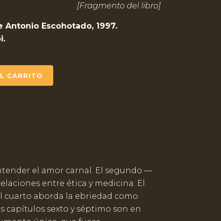
[Fragmento del libro]
de Antonio Escohotado, 1997.
i.
AL CARRITO
ntender el amor carnal. El segundo —
elaciones entre ética y medicina. El
El cuarto aborda la ebriedad como
s capítulos sexto y séptimo son en