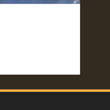
, mi nombre es Adrián H. Tengo 23
otado está pasando sus últimos