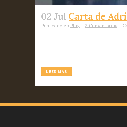
02 Jul
Carta de Adri
Publicado
en
Blog
3 Comentarios
C
(Extracto de una carta recibida, 
años y Síndrome de Asperger, soy d
días...
LEER MÁS