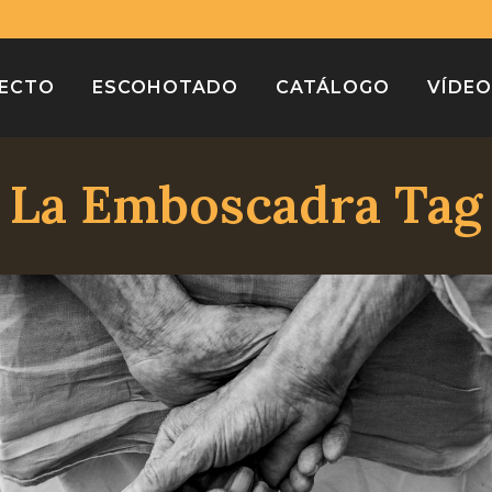
¡Compra varios libros y paga solo un envío!
Descartar
YECTO
ESCOHOTADO
CATÁLOGO
VÍDE
La Emboscadra Tag