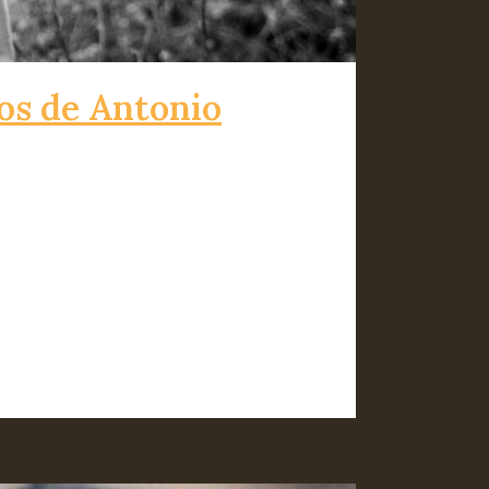
mos de Antonio
ohotado.[/caption] (Aunque no sea lo
onal artículo sobre el "Diario
l título:...