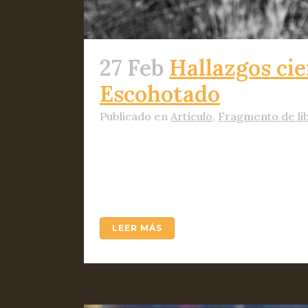
27 Feb
Hallazgos cie
Escohotado
Publicado
en
Artículo
,
Fragmento de li
[caption id="" align="aligncenter" 
habitual, desde La Emboscadura que
Póstumo" de Antonio Escohotado envia
LEER MÁS