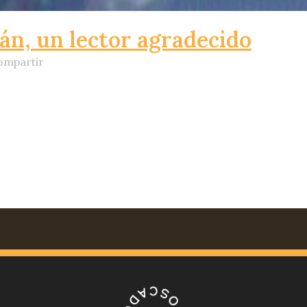
án, un lector agradecido
ompartir
por indicación expresa de Antonio Escohotado) Hola
e España. Tengo conocimiento de que el señor Escoh