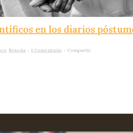
ntíficos en los diarios póstu
bro
,
Reseña
1 Comentario
Compartir
width="376"] Portada del último libro de Antonio Esc
remos compartir al tiempo que agradecer este excepci
do por el autor a nuestra dirección de correo). Con e