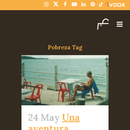
¡Compra varios libros y paga solo un envío!
Descartar
0
Pobreza Tag
24 May
Una
aventura