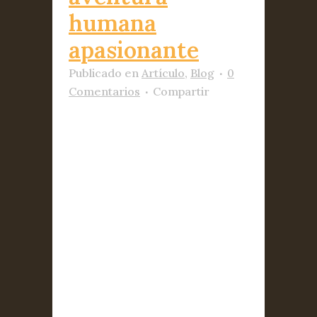
humana
apasionante
Publicado
en
Artículo
,
Blog
0
Comentarios
Compartir
Jano García No había
llegado a mis manos hasta el
año pasado la obra ‘’Sesenta
semanas en el trópico’’.
Embobado por la magistral
trilogía los Enemigos del
Comercio, mi atención se
centraba una y otra vez en
repasar la historia económica
que Antonio Escohotado
refleja en...