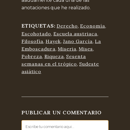
asiduamente cada una de las
anotaciones que he realizado.
ETIQUETAS:
Derecho
,
Economía
,
Escohotado
,
Escuela austriaca
,
Filosofía
,
Hayek
,
Jano García
,
La
Emboscadura
,
Miseria
,
Mises
,
Pobreza
,
Riqueza
,
Sesenta
semanas en el trópico
,
Sudeste
asiático
PUBLICAR UN COMENTARIO