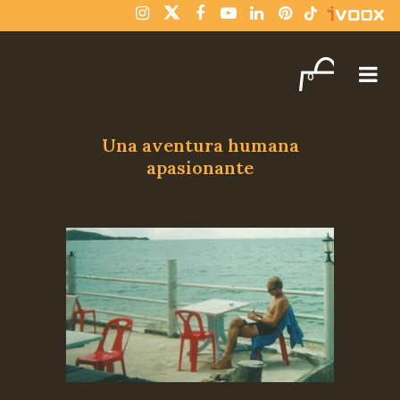
¡Compra varios libros y paga solo un envío!
Descartar
0
Una aventura humana
apasionante