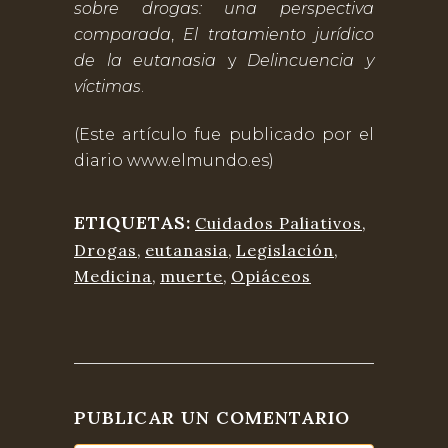
sobre drogas: una perspectiva
comparada
,
El tratamiento jurídico
de la eutanasia
y
Delincuencia y
víctimas
.
(Este artículo fue publicado por el
diario www.elmundo.es)
ETIQUETAS:
Cuidados Paliativos
,
Drogas
,
eutanasia
,
Legislación
,
Medicina
,
muerte
,
Opiáceos
PUBLICAR UN COMENTARIO