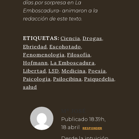
días por sorpresa en La
Emboscadura- animaron a la
redacción de este texto.
ETIQUETAS:
Ciencia
,
Drogas
,
Ebriedad
,
Escohotado
,
Fenomenología
,
Filosofía
,
Hofmann
,
La Emboscadura
,
Libertad
,
LSD
,
Medicina
,
Poesía
,
Psicología
,
Psilocibina
,
Psiquedelia
,
salud
Mª JOSÉ
Publicado 18:39h,
18 abril
RESPONDER
Desde la intuición