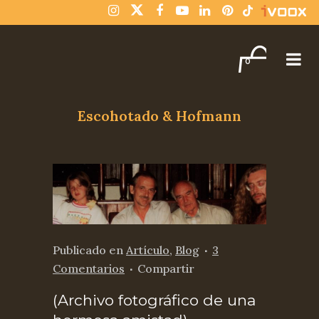
¡Compra varios libros y paga solo un envío!
Descartar
0
Escohotado & Hofmann
Publicado
en
Artículo
,
Blog
3
Comentarios
Compartir
(Archivo fotográfico de una