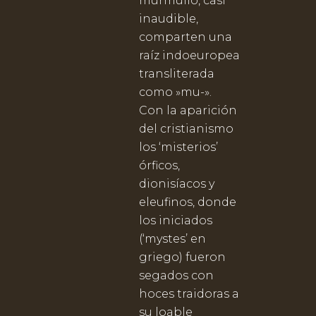
murmullo, casi
inaudible,
comparten una
raíz indoeuropea
transliterada
como »mu-».
Con la aparición
del cristianismo
los ‘misterios’
órficos,
dionisíacos y
eleufinos, donde
los iniciados
(‘mystes’ en
griego) fueron
segados con
hoces traidoras a
su loable