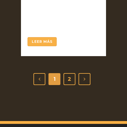
para bañarse en las fuentes
originales de jovialidad y
abundancia, y para saber
hacer frente a la angustia....
LEER MÁS
1
2