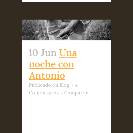
10 Jun
Una
noche con
Antonio
Publicado
en
Blog
4
Comentarios
Compartir
Por Héctor López Hace
demasiado poco que conozco
la figura de Antonio
Escohotado, pero es gracias