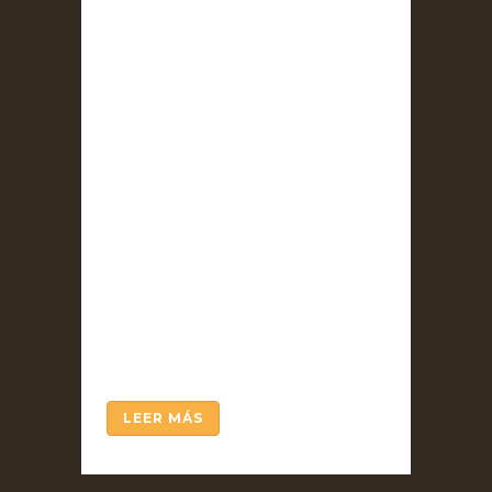
Vol. 7 / enero 2022 (Núm.
monográfico 120 años de la
Estética de Croce) – ÍNDICE
ARTÍCULO / ENSAYO. Autor:
Sebastián Pineda Buitrago .
Acerca del filósofo español
Antonio Escohotado (1941-
2021) acaso pudiera
proponerse un epigrama
similar al que, en honor de
Lucrecio, compuso el
anarquista peruano Manuel
González Prada...
LEER MÁS