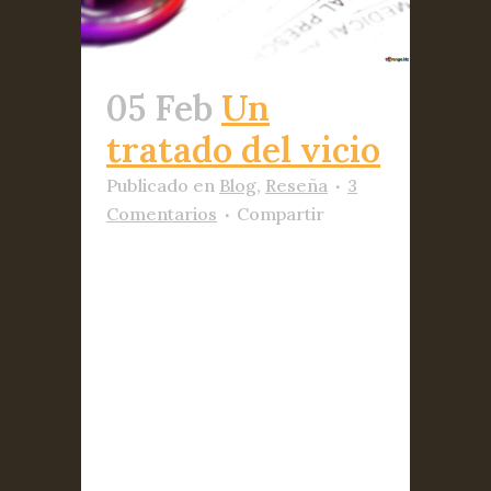
05 Feb
Un
tratado del vicio
Publicado
en
Blog
,
Reseña
3
Comentarios
Compartir
Por Alejandro Menéndez
Guardo subrayada una frase
muy oportuna dentro de un
libro firmado por el propio
Escohotado. La frase reza que
de la piel para dentro
empieza la exclusiva
jurisdicción del sujeto, allí