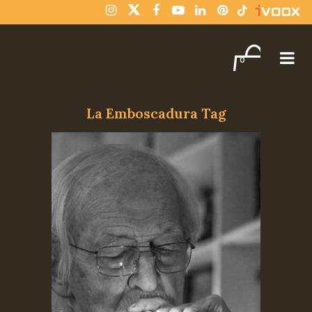
¡Compra varios libros y paga solo un envío!
Descartar
0
La Emboscadura Tag