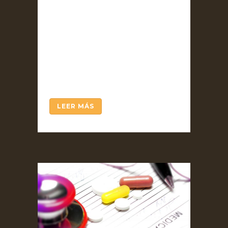
en gran medida a la labor de
su hijo Jorge, con el proyecto
de La Emboscadura, y la
necesidad en estos tiempos
de la difusión del
pensamiento de su padre...
LEER MÁS