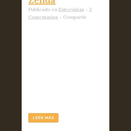
Publicado
en
Entrevistas
2
Comentarios
Compartir
(Al leer la entrevista de Jesús
Úbeda publicada esta
semana quedé desazonado
por lo digresivo de mis
respuestas, y por la confusión
de franqueza con licencias
simplistas (por ejemplo,
volviendo a la bandera roja en
tiempos de Franco, como si
no hubiese llovido tanto, y...
LEER MÁS