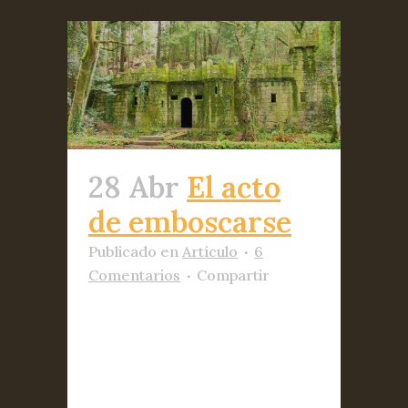
28 Abr
El acto
de emboscarse
Publicado
en
Artículo
6
Comentarios
Compartir
No tiene sentido emboscarse
sino para entrar en contacto
con lo divino e intemporal
que subyace a cada presencia;