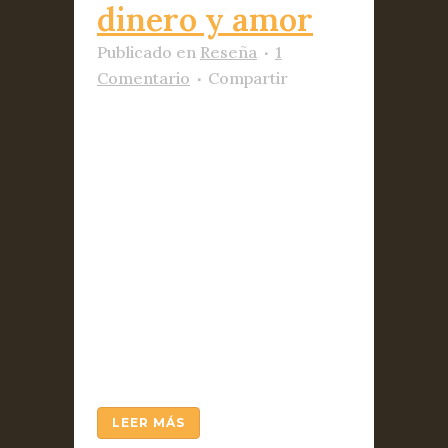
dinero y amor
Publicado
en
Reseña
1
Comentario
Compartir
Por Fabián Rodríguez Simón
En el ensayo que da título a la
obra Retrato del libertino,
Antonio Escohotado reseña
las andanzas de un libertino
victoriano que, a fines del
siglo pasado, publicara una
autobiografía llamada My
Private Life. Walter, tal es el
seudónimo del autor, relata...
LEER MÁS