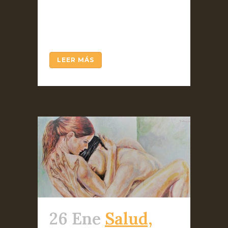
donde nadie más que él es
soberano. Me ocurre que cada
vez...
LEER MÁS
26 Ene
Salud,