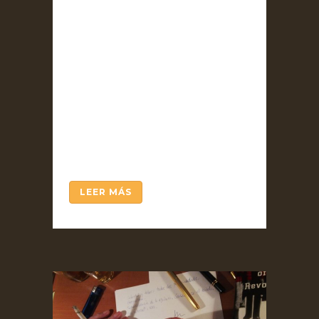
año pasado la obra ‘’Sesenta
semanas en el trópico’’.
Embobado por la magistral
trilogía los Enemigos del
Comercio, mi atención se
centraba una y otra vez en
repasar la historia económica
que Antonio Escohotado
refleja en...
LEER MÁS