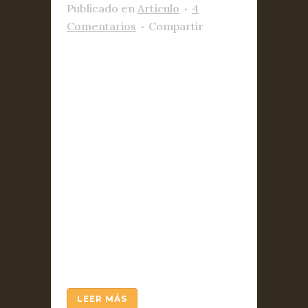
Publicado
en
Artículo
4
Comentarios
Compartir
• La Emboscadura apuesta por
la difusión global del
pensamiento del pensador
español reeditando la
mayoría de su obra con un
doble propósito: garantizar su
disponibilidad y accesibilidad
a todos los lectores de
Latinoamérica Madrid, 31 de
diciembre de 2018. Antonio
Escohotado acaba de
completar una...
LEER MÁS