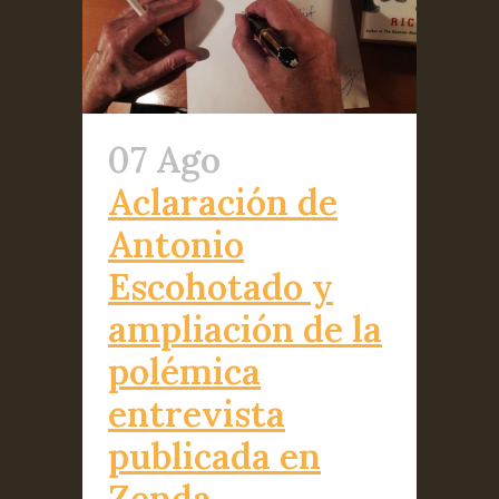
07 Ago
Aclaración de
Antonio
Escohotado y
ampliación de la
polémica
entrevista
publicada en
Zenda