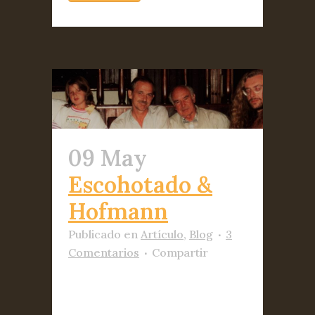
09 May
Escohotado &
Hofmann
Publicado
en
Artículo
,
Blog
3
Comentarios
Compartir
(Archivo fotográfico de una
hermosa amistad) Cuando