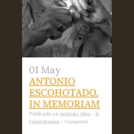
01 May
ANTONIO
ESCOHOTADO.
IN MEMORIAM
Publicado
en
Artículo
,
Hito
0
Comentarios
Compartir