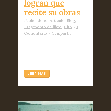
logran que
recite su obras
Publicado
en
Artículo
,
Blog
,
Fragmento de libro
,
Hito
1
Comentario
Compartir
Audiolibros locutados por
primera vez por un autor
fallecido....
LEER MÁS