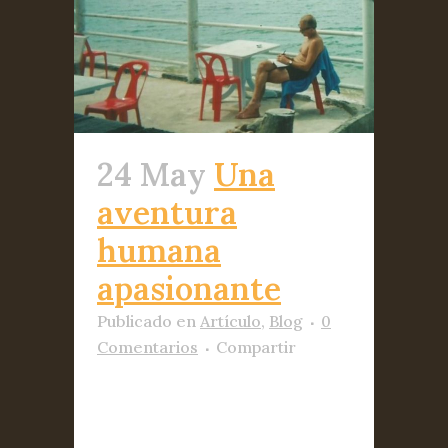
24 May
Una
aventura
humana
apasionante
Publicado
en
Artículo
,
Blog
0
Comentarios
Compartir
Jano García No había
llegado a mis manos hasta el