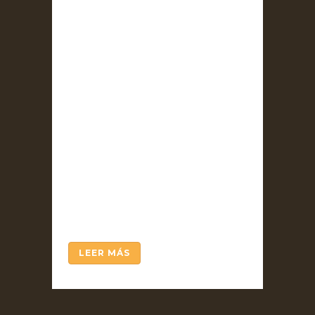
acaban de cumplirse 75 años
del hallazgo
psicofarmacológico más
importante del siglo XX: la
dietilamida del ácido lisérgico
(LSD). Su descubridor, el
eminente químico suizo
Albert Hofmann, ampliaba
sus investigaciones e
identificaba el principio
activo de los llamados hongos
mágicos,...
LEER MÁS