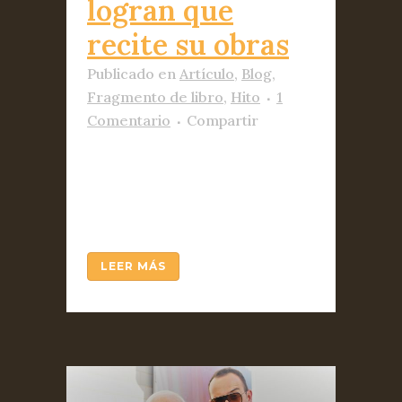
logran que
recite su obras
Publicado
en
Artículo
,
Blog
,
Fragmento de libro
,
Hito
1
Comentario
Compartir
Audiolibros locutados por
primera vez por un autor
fallecido....
LEER MÁS