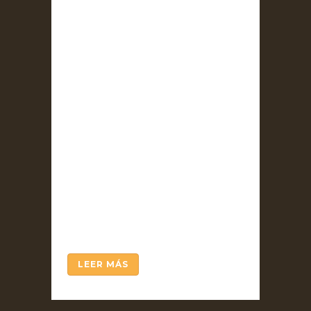
Vol. 7 / enero 2022 (Núm.
monográfico 120 años de la
Estética de Croce) – ÍNDICE
ARTÍCULO / ENSAYO. Autor:
Sebastián Pineda Buitrago .
Acerca del filósofo español
Antonio Escohotado (1941-
2021) acaso pudiera
proponerse un epigrama
similar al que, en honor de
Lucrecio, compuso el
anarquista peruano Manuel
González Prada...
LEER MÁS