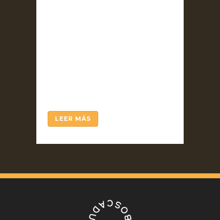
Escohotado se abrochaba la
camisa mientras la televisión
ofrecía la imagen del
Parlament aprobando la
constitución de “la república
catalana, como Estado
independiente y soberano”.
Su cita en el plató...
LEER MÁS