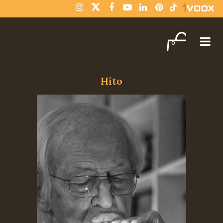
¡Compra varios libros y paga solo un envío!
Descartar
0
Hito