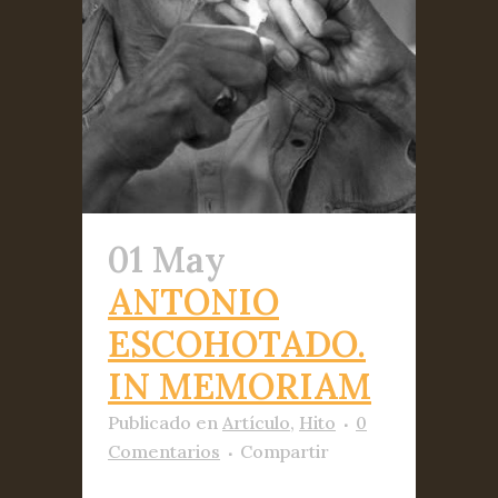
01 May
ANTONIO
ESCOHOTADO.
IN MEMORIAM
Publicado
en
Artículo
,
Hito
0
Comentarios
Compartir