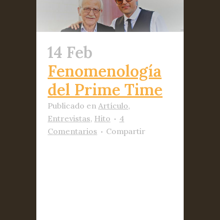
14 Feb
Fenomenología
del Prime Time
Publicado
en
Artículo
,
Entrevistas
,
Hito
4
Comentarios
Compartir
Intrahistoria del programa
emitido el pasado domingo,
cuando Escohotado conversó
con Risto Mejide en su
Chester 27/10/17 Antonio